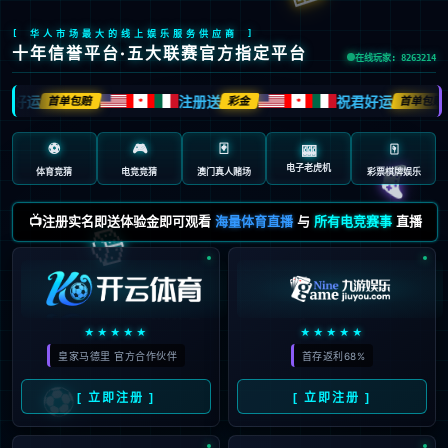
[ 华人市场最大的线上娱乐服务供应商 ]
十年信誉平台·五大联赛官方指定平台
在线玩家: 8263214
君好运
注册送
祝君好运
首单包赔
彩金
首单包赔
🍁
🍁
⚽
🎮
🃏
🀄️
🎰
🎮
电子老虎机
体育竞猜
电竞竞猜
澳门真人赌场
彩票棋牌娱乐
📺注册实名即送体验金即可观看
海量体育直播
与
所有电竞赛事
直播
🎲
★★★★★
★★★★★
皇家马德里 官方合作伙伴
首存返利68%
⚽
[ 立即注册 ]
[ 立即注册 ]