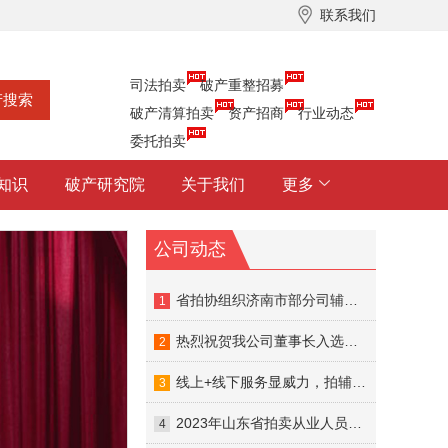
联系我们
司法拍卖
破产重整招募
破产清算拍卖
资产招商
行业动态
委托拍卖
知识
破产研究院
关于我们
更多
公司动态
省拍协组织济南市部分司辅入库的拍卖企业召开座谈会
1
热烈祝贺我公司董事长入选山东省公共资源交易中心首批专家智库！
2
线上+线下服务显威力，拍辅帮助力破产资产拍卖成交
3
2023年山东省拍卖从业人员线下交流培训圆满结束
4