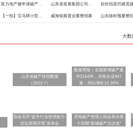
富力地产被申请破产清算！
山东省发展集团公司对外债权一宗
【一拍】宝马牌小型轿车
威海锦展置业重整招募
山东旅科预重整
大数
数据周报｜全国新增破产案
山东省破产挂拍数据
件2164件，关联企业947
（2023·7）
家，同比增长12.36%
协会召开“提升行业管理能力·
济南破产管理人协会举办第
优化营商环境”发布会
十四期“泉城破产法沙龙”