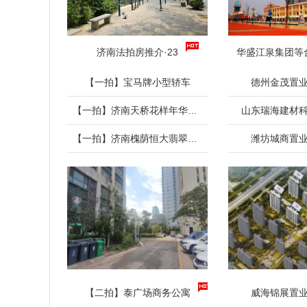
济南法拍房推介·23
华盛江泉集团等
【一拍】宝马牌小型轿车
德州金茂置
【一拍】济南天桥花样年华住宅
山东瑞海建材
【一拍】济南槐荫恒大翡翠华庭住宅
潍坊城商置
【二拍】泰广场商务公寓
威海锦展置