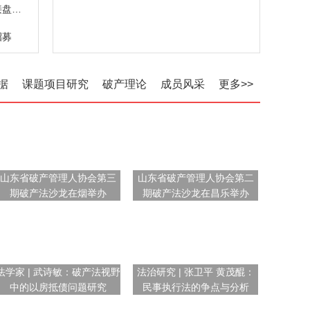
折价拍卖仍难觅接盘者 中小银行股权缘何遇冷
招募
据
课题项目研究
破产理论
成员风采
更多>>
山东省破产管理人协会第三
山东省破产管理人协会第二
期破产法沙龙在烟举办
期破产法沙龙在昌乐举办
法学家 | 武诗敏：破产法视野
法治研究 | 张卫平 黄茂醌：
中的以房抵债问题研究
民事执行法的争点与分析