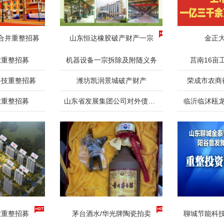
合并重整招募
山东恒达橡胶破产财产一宗
金正
业重整招募
机器设备一宗拆除及附随义务
莒南16亩
科技重整招募
潍坊凯润景城破产财产
荣成市农商
业重整招募
山东省发展集团公司对外债权一宗
临沂临沭瓯
业重整招募
茅台酒水/华光牌陶瓷拍卖
聊城节能科