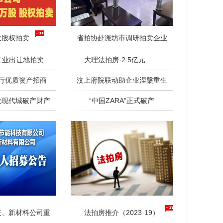
大股权拍卖
省拍协赴潍坊市调研拍卖企业
工业出让地拍卖
大理法拍房·2.5亿元……
行优质资产招商
汶上府院联动助企业涅槃重生
龙现代城破产财产
“中国ZARA”正式破产
技、新材料公司重
法拍房推介（2023·19）