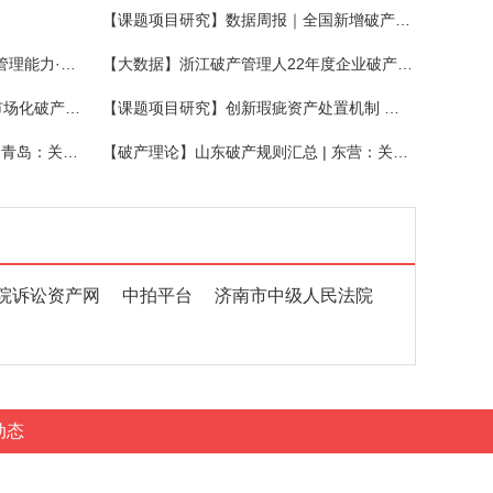
【课题项目研究】数据周报｜全国新增破产案件2164件，关联企业947家，同比增长12.36%
【成员风采】协会召开“提升行业管理能力·优化营商环境”发布会
【大数据】浙江破产管理人22年度企业破产十大优秀履职案例
【课题项目研究】深圳上线首个市场化破产保护综合服务平台！
【课题项目研究】创新瑕疵资产处置机制 探寻破产处置最优解
【破产理论】山东破产规则汇总 | 青岛：关于推进破产企业注销便利化的实施意见
【破产理论】山东破产规则汇总 | 东营：关于加强业务交流进一步优化营商环境的意见
院诉讼资产网
中拍平台
济南市中级人民法院
动态