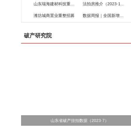
山东瑞海建材科技重整招募
法拍房推介（2023·19）
潍坊城商置业重整招募
数据周报｜全国新增破产案件
破产研究院
山东省破产挂拍数据（2023·7）