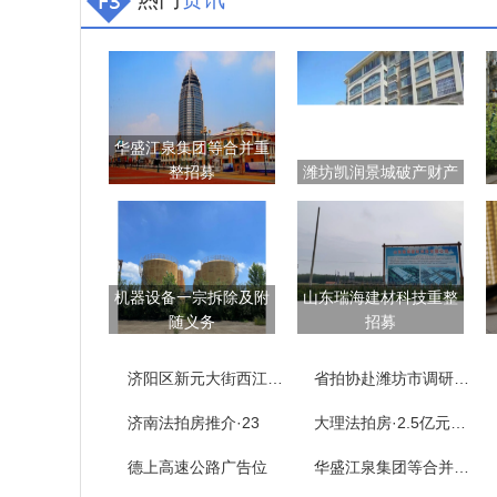
华盛江泉集团等合并重
整招募
潍坊凯润景城破产财产
机器设备一宗拆除及附
山东瑞海建材科技重整
随义务
招募
济阳区新元大街西江樾73套房产拍卖公告
省拍协赴潍坊市调研拍卖企业
济南法拍房推介·23
大理法拍房·2.5亿元……
德上高速公路广告位
华盛江泉集团等合并重整招募