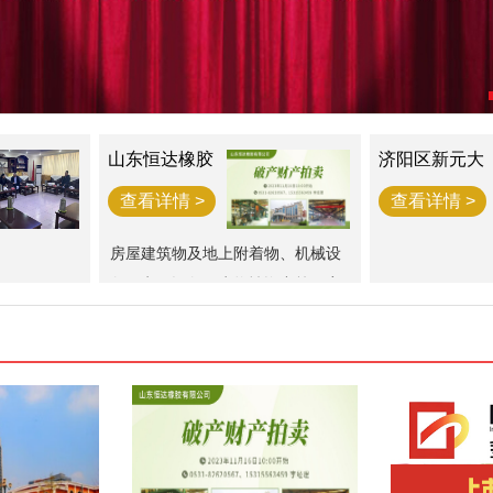
山东恒达橡胶
济阳区新元大
破产财产一宗
街西江樾73套
房产拍卖公告
查看详情 >
查看详情 >
房屋建筑物及地上附着物、机械设
备、电子设备、生物性资产等一宗
（评估总价值为34,976,781.3元）