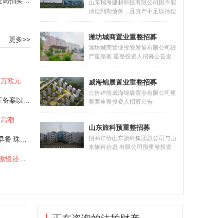
“涤除租赁+清场保证金”助力提高拍卖效率
到期债务，明显缺乏清偿能力为
山东瑞海建材科技有限公司因不能
由，向德州市德城区人民法院（以
清偿到期债务，且资产不足以清偿
下简称“德城区法院”）提出对金茂
案
全部债务向山东省沂水县人民法院
公司进行预重整的申请。2022年4
提出重整申请。山东省沂水县人民
月2日,德城区法院决定对金茂公司
潍坊城商置业重整招募
法院于2022年7月29日作出
更多>>
启动预
（2022）鲁1323破申5号民事裁
潍坊城商置业投资发展有限公司破
定书，裁定受理山东瑞海建材科技
产重整案 重整投资人招募公告发
有限公司（以下简称瑞海公司）破
布时间：2023-02-07 10:37:37潍
产重整。为促进瑞海公司重整成
坊市潍城区人民法院于2021年5月
拿破仑流放时所穿靴子以11.7万欧元拍卖
功，顺利引进重整投资人，实现债
威海锦展置业重整招募
13日作出（2021）鲁0702破申1
务人财产价值
号民事裁定书，裁定受理潍坊城商
公告详情威海锦展置业有限公司重
守护诚信 致力传承，雅昌鉴证备案以领先之姿护航艺术市场
置业投资发展有限公司（以下简
整案重整投资人招募公告
称“城商置业公司”）的破产重整申
（2023）鲁1002破招2号 2023年
请，并于5月26日作出（2021）
的高潮
6月2日，威海市环翠区人民法院
鲁0702破1号决定书，指定山东求
山东旅科预重整招募
作出（2023）鲁1002破申1号民
是和信律师
事裁定书，裁定受理山东荣城建筑
招商详情山东旅科集团总公司与山
邵薇霓：带着1亿的珠宝去吃早餐 珠宝价值再思考
集团有限公司对威海锦展置业有限
东旅科信息 有限公司预重整投资
公司（以下简称“锦展公司”）的破
人招募公告2019年8月7日，济南
艺术品消费“吃快餐”，远离了傲慢还是加深了偏见？
产重整申请。2023年6月9日，威
市中级人民法院（以下简称济南中
海市环翠区人民法院作出
院）根据山东旅科集团总公司（以
（2023）鲁1002破1
下简称旅科集团）的申请，依法裁
定受理该公司破产清算一案，于
2019年10月12日指定该公司清算
组担任管理人。2019年12月16
来自
[list:subtitle]
【变卖】济南市中英雄
来自
[list:subtitle]
【变卖】济南市中英雄
日，济南中院根据山东旅科信息有