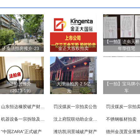
【一拍】济南天桥
济南法拍房推介·23
金正大股权拍卖
年华住宅
法拍房推介
大理法拍房·2.5亿
【一拍】宝马牌小
（2023·19）
元……
车
山东恒达橡胶破产财产一宗
罚没煤炭一宗拍卖公告
罚没煤炭一宗拍
机器设备一宗拆除及附随义务
汶上府院联动助企业涅槃重生
不锈钢板材拍卖
“中国ZARA”正式破产
潍坊凯润景城破产财产
德州金茂置业重