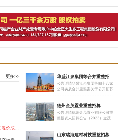
整招商
更多>>
华盛江泉集团等合并重整招
募
公告详情华盛江泉集团等四十八家
公司实质合并重整案关于公开招募
和遴选重整投资人的公告 2023年
1月6日，山东省临沂市罗庄区人
德州金茂置业重整招募
民法院（以下简称法院）依法裁定
受理华盛江泉集团有限公司的破产
公告详情德州金茂置业有限公司重
重整申请，并于同日指定华盛江泉
整投资人招募公告（2023）金茂
集团有限公司及关联公司清算组为
破管字第18号2022年3月15日，
诈骗犯罪所得财物 分批拍卖高溢价成交案
华盛江泉集团有限公司管理人（以
潘小全以德州金茂置业有限公司
下简称管
山东瑞海建材科技重整招募
（以下简称“金茂公司”）不能清偿