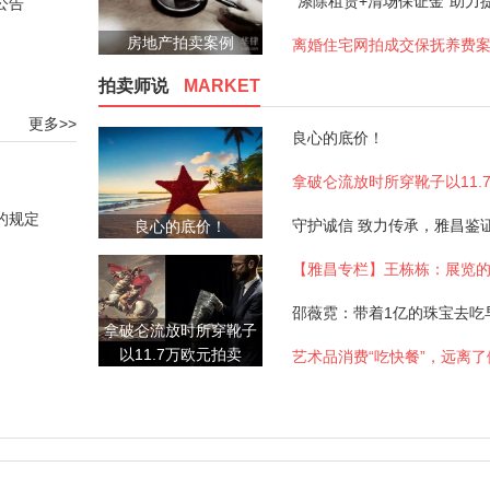
公告
房地产拍卖案例
离婚住宅网拍成交保抚养费
拍卖师说
MARKET
更多>>
良心的底价！
的规定
良心的底价！
【雅昌专栏】王栋栋：展览
拿破仑流放时所穿靴子
以11.7万欧元拍卖