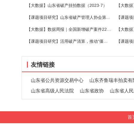
【大数据】山东省破产挂拍数据（2023·7）
【大数据
【课题项目研究】山东省破产管理人协会第三期破产法沙龙在烟举办
【大数据】数据周报｜全国新增破产案件2273件，关联企业1540家，同比增长15.51%
【课题项目研究】活用破产清算，推动“僵尸企业”有序退出
友情链接
山东省公共资源交易中心
山东齐鲁瑞丰拍卖有
山东省高级人民法院
山东省政协
山东省人民
首