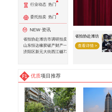
行业动态
热门
委托拍卖
热门
NEW·资讯
省拍协赴潍坊
省拍协赴潍坊市调研拍卖企业
市调研拍卖企
业
山东恒达橡胶破产财产一宗
查看详情 >
济阳区新元大街西江樾73套房产拍卖公告
优质
项目推荐