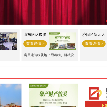
山东恒达橡胶
济阳区新元大
破产财产一宗
街西江樾73套
房产拍卖公告
查看详情 >
查看详情 >
房屋建筑物及地上附着物、机械设
备、电子设备、生物性资产等一宗
（评估总价值为34,976,781.3元）