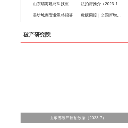
山东瑞海建材科技重整招募
法拍房推介（2023·19）
潍坊城商置业重整招募
数据周报｜全国新增破产案件
破产研究院
山东省破产挂拍数据（2023·7）