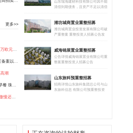
“涤除租赁+清场保证金”助力提高拍卖效率
到期债务，明显缺乏清偿能力为
山东瑞海建材科技有限公司因不能
由，向德州市德城区人民法院（以
清偿到期债务，且资产不足以清偿
下简称“德城区法院”）提出对金茂
案
全部债务向山东省沂水县人民法院
公司进行预重整的申请。2022年4
提出重整申请。山东省沂水县人民
月2日,德城区法院决定对金茂公司
潍坊城商置业重整招募
法院于2022年7月29日作出
更多>>
启动预
（2022）鲁1323破申5号民事裁
潍坊城商置业投资发展有限公司破
定书，裁定受理山东瑞海建材科技
产重整案 重整投资人招募公告发
有限公司（以下简称瑞海公司）破
布时间：2023-02-07 10:37:37潍
产重整。为促进瑞海公司重整成
坊市潍城区人民法院于2021年5月
拿破仑流放时所穿靴子以11.7万欧元拍卖
功，顺利引进重整投资人，实现债
威海锦展置业重整招募
13日作出（2021）鲁0702破申1
务人财产价值
号民事裁定书，裁定受理潍坊城商
公告详情威海锦展置业有限公司重
守护诚信 致力传承，雅昌鉴证备案以领先之姿护航艺术市场
置业投资发展有限公司（以下简
整案重整投资人招募公告
称“城商置业公司”）的破产重整申
（2023）鲁1002破招2号 2023年
请，并于5月26日作出（2021）
的高潮
6月2日，威海市环翠区人民法院
鲁0702破1号决定书，指定山东求
山东旅科预重整招募
作出（2023）鲁1002破申1号民
是和信律师
事裁定书，裁定受理山东荣城建筑
招商详情山东旅科集团总公司与山
邵薇霓：带着1亿的珠宝去吃早餐 珠宝价值再思考
集团有限公司对威海锦展置业有限
东旅科信息 有限公司预重整投资
公司（以下简称“锦展公司”）的破
人招募公告2019年8月7日，济南
艺术品消费“吃快餐”，远离了傲慢还是加深了偏见？
产重整申请。2023年6月9日，威
市中级人民法院（以下简称济南中
海市环翠区人民法院作出
院）根据山东旅科集团总公司（以
（2023）鲁1002破1
来自
[list:subtitle]
【一拍】济南槐荫恒大
来自
来自
来自
[list:subtitle]
[list:subtitle]
[list:subtitle]
【一拍】济南槐荫恒大
【变卖】济南市中英雄
【变卖】济南市中英雄
来自
来自
[list:subtitle]
[list:subtitle]
【变卖】济南市中英雄
【一拍】济南历城重汽
来自
[list:subtitle]
【一拍】济南历城重汽
下简称旅科集团）的申请，依法裁
来自
[list:subtitle]
【一拍】济南历城重汽
来自
[list:subtitle]
【一拍】济南历城重汽
定受理该公司破产清算一案，于
翡翠华庭住宅
翡翠华庭住宅
山路房产
山路房产
山路房产
翡翠外滩房产
翡翠外滩房产
10分钟前
10分钟前
10分钟前
10分钟前
翡翠外滩房产
翡翠外滩房产
10分钟前
10分钟前
10分钟前
2019年10月12日指定该公司清算
10分钟前
10分钟前
组担任管理人。2019年12月16
来自
[list:subtitle]
【一拍】济南槐荫恒大
日，济南中院根据山东旅科信息有