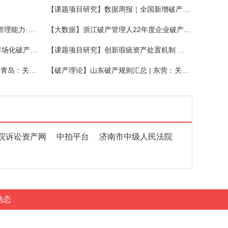
【课题项目研究】数据周报｜全国新增破产案件2164件，关联企业947家，同比增长12.36%
【成员风采】协会召开“提升行业管理能力·优化营商环境”发布会
【大数据】浙江破产管理人22年度企业破产十大优秀履职案例
【课题项目研究】深圳上线首个市场化破产保护综合服务平台！
【课题项目研究】创新瑕疵资产处置机制 探寻破产处置最优解
【破产理论】山东破产规则汇总 | 青岛：关于推进破产企业注销便利化的实施意见
【破产理论】山东破产规则汇总 | 东营：关于加强业务交流进一步优化营商环境的意见
院诉讼资产网
中拍平台
济南市中级人民法院
动态