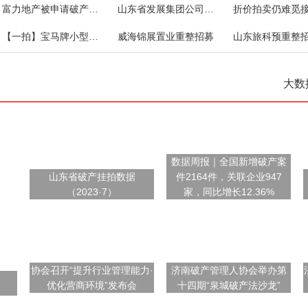
富力地产被申请破产清算！
山东省发展集团公司对外债权一宗
【一拍】宝马牌小型轿车
威海锦展置业重整招募
山东旅科预重整
大数
数据周报｜全国新增破产案
山东省破产挂拍数据
件2164件，关联企业947
（2023·7）
家，同比增长12.36%
协会召开“提升行业管理能力·
济南破产管理人协会举办第
优化营商环境”发布会
十四期“泉城破产法沙龙”