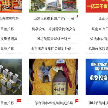
合并重整招募
山东恒达橡胶破产财产一宗
金正
业重整招募
机器设备一宗拆除及附随义务
莒南16亩
科技重整招募
潍坊凯润景城破产财产
荣成市农商
业重整招募
山东省发展集团公司对外债权一宗
临沂临沭瓯
业重整招募
茅台酒水/华光牌陶瓷拍卖
聊城节能科