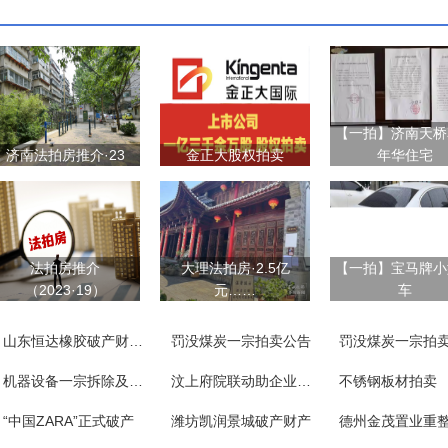
【一拍】济南天桥
济南法拍房推介·23
金正大股权拍卖
年华住宅
法拍房推介
大理法拍房·2.5亿
【一拍】宝马牌小
（2023·19）
元……
车
山东恒达橡胶破产财产一宗
罚没煤炭一宗拍卖公告
罚没煤炭一宗拍
机器设备一宗拆除及附随义务
汶上府院联动助企业涅槃重生
不锈钢板材拍卖
“中国ZARA”正式破产
潍坊凯润景城破产财产
德州金茂置业重