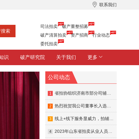
联系我们
司法拍卖
破产重整招募
破产清算拍卖
资产招商
行业动态
委托拍卖
知识
破产研究院
关于我们
更多
公司动态
省拍协组织济南市部分司辅入库的拍卖企业召开座谈会
1
热烈祝贺我公司董事长入选山东省公共资源交易中心首批专家智库！
2
线上+线下服务显威力，拍辅帮助力破产资产拍卖成交
3
2023年山东省拍卖从业人员线下交流培训圆满结束
4