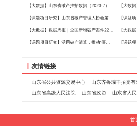
【大数据】山东省破产挂拍数据（2023·7）
【大数据
【课题项目研究】山东省破产管理人协会第三期破产法沙龙在烟举办
【大数据】数据周报｜全国新增破产案件2273件，关联企业1540家，同比增长15.51%
【课题项目研究】活用破产清算，推动“僵尸企业”有序退出
友情链接
山东省公共资源交易中心
山东齐鲁瑞丰拍卖有
山东省高级人民法院
山东省政协
山东省人民
首