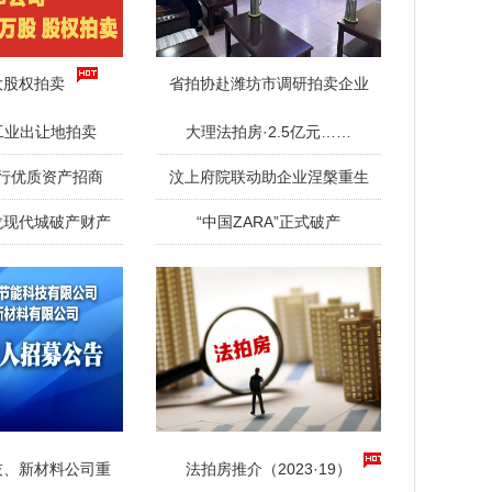
大股权拍卖
省拍协赴潍坊市调研拍卖企业
工业出让地拍卖
大理法拍房·2.5亿元……
行优质资产招商
汶上府院联动助企业涅槃重生
龙现代城破产财产
“中国ZARA”正式破产
技、新材料公司重
法拍房推介（2023·19）