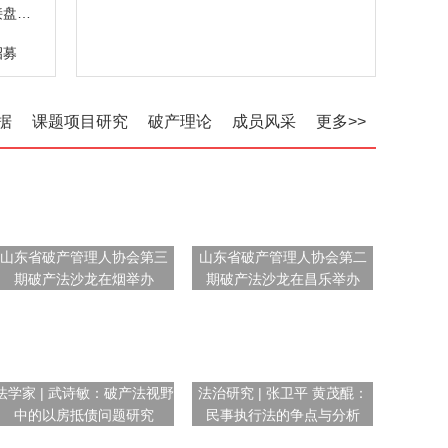
折价拍卖仍难觅接盘者 中小银行股权缘何遇冷
招募
据
课题项目研究
破产理论
成员风采
更多>>
山东省破产管理人协会第三
山东省破产管理人协会第二
期破产法沙龙在烟举办
期破产法沙龙在昌乐举办
法学家 | 武诗敏：破产法视野
法治研究 | 张卫平 黄茂醌：
中的以房抵债问题研究
民事执行法的争点与分析