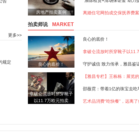
公告
房地产拍卖案例
离婚住宅网拍成交保抚养费
拍卖师说
MARKET
更多>>
良心的底价！
的规定
良心的底价！
【雅昌专栏】王栋栋：展览
拿破仑流放时所穿靴子
以11.7万欧元拍卖