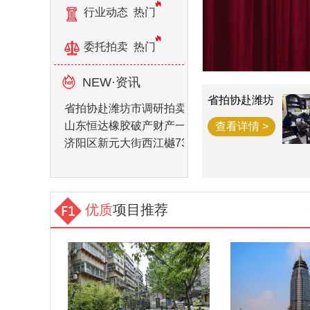
行业动态
热门
委托拍卖
热门
NEW·资讯
省拍协赴潍坊
省拍协赴潍坊市调研拍卖企业
市调研拍卖企
业
山东恒达橡胶破产财产一宗
查看详情 >
济阳区新元大街西江樾73套房产拍卖公告
优质
项目推荐