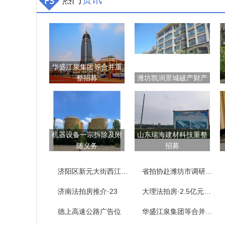
华盛江泉集团等合并重
整招募
潍坊凯润景城破产财产
机器设备一宗拆除及附
山东瑞海建材科技重整
随义务
招募
济阳区新元大街西江樾73套房产拍卖公告
省拍协赴潍坊市调研拍卖企业
济南法拍房推介·23
大理法拍房·2.5亿元……
德上高速公路广告位
华盛江泉集团等合并重整招募