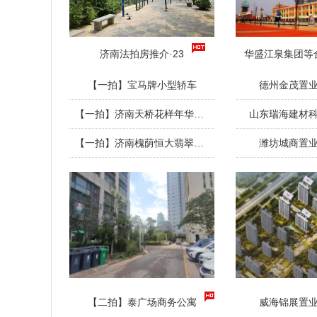
济南法拍房推介·23
华盛江泉集团等
【一拍】宝马牌小型轿车
德州金茂置
【一拍】济南天桥花样年华住宅
山东瑞海建材
【一拍】济南槐荫恒大翡翠华庭住宅
潍坊城商置
【二拍】泰广场商务公寓
威海锦展置